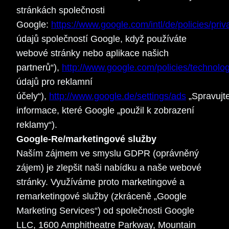
stránkách společnosti
Google:
https://www.google.com/intl/de/policies/priv
údajů společností Google, když používáte
webové stránky nebo aplikace našich
partnerů“),
http://www.google.com/policies/technolo
údajů pro reklamní
účely“),
http://www.google.de/settings/ads
„Spravujt
informace, které Google „použil k zobrazení
reklamy“).
Google-Re/marketingové služby
Naším zájmem ve smyslu GDPR (oprávněný
zájem) je zlepšit naši nabídku a naše webové
stránky. Využíváme proto marketingové a
remarketingové služby (zkráceně „Google
Marketing Services“) od společnosti Google
LLC, 1600 Amphitheatre Parkway, Mountain