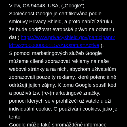
View, CA 94043, USA, („Google“).
Společnost Google je certifikována podle
smlouvy Privacy Shield, a proto nabízí záruku,
že bude dodržovat evropské právo na ochranu
dat (
https://www.privacyshield.gov/participant?
id=a2zt000000001L5AAI&status=Active
).
S pomocí marketingových služeb Google
můžeme cíleně zobrazovat reklamy na naše
webové stránky a na nich, abychom uživatelům
zobrazovali pouze ty reklamy, které potenciálně
odrážejí jejich zájmy. K tomu Google spustí kód
a používá tzv. (re-)marketingové značky,
pomocí kterých se v prohlížeči uživatele uloží
individuální cookie. O používání cookies, jako je
tento
Google může také shromážděné informace