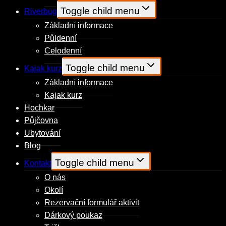
Toggle child menu
Riverbug
Základní informace
Půldenní
Celodenní
Toggle child menu
Kajak kurz
Základní informace
Kajak kurz
Hochkar
Půjčovna
Ubytování
Blog
Toggle child menu
Kontakt
O nás
Okolí
Rezervační formulář aktivit
Dárkový poukaz