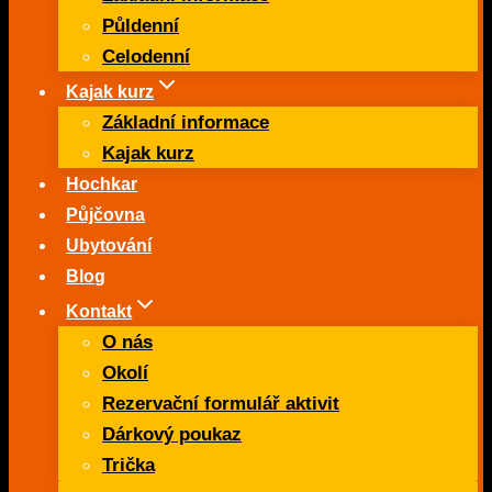
Půldenní
Celodenní
Kajak kurz
Základní informace
Kajak kurz
Hochkar
Půjčovna
Ubytování
Blog
Kontakt
O nás
Okolí
Rezervační formulář aktivit
Dárkový poukaz
Trička