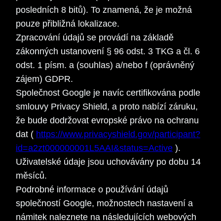
posledních 8 bitů). To znamená, že je možná
pouze přibližná lokalizace.
Zpracování údajů se provádí na základě
zákonných ustanovení § 96 odst. 3 TKG a čl. 6
odst. 1 písm. a (souhlas) a/nebo f (oprávněný
zájem) GDPR.
Společnost Google je navíc certifikována podle
smlouvy Privacy Shield, a proto nabízí záruku,
že bude dodržovat evropské právo na ochranu
dat (
https://www.privacyshield.gov/participant?
id=a2zt000000001L5AAI&status=Active
).
Uživatelské údaje jsou uchovávány po dobu 14
měsíců.
Podrobné informace o používání údajů
společností Google, možnostech nastavení a
námitek naleznete na následujících webových