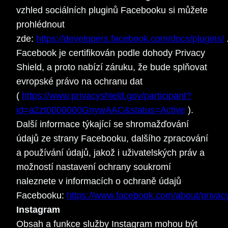
vzhled sociálních pluginů Facebooku si můžete
prohlédnout
zde:
https://developers.facebook.com/docs/plugins/
Facebook je certifikován podle dohody Privacy
Shield, a proto nabízí záruku, že bude splňovat
evropské právo na ochranu dat
(
https://www.privacyshield.gov/participant?
id=a2zt0000000GnywAAC&status=Active
).
Další informace týkající se shromažďování
údajů ze strany Facebooku, dalšího zpracování
a používání údajů, jakož i uživatelských práv a
možností nastavení ochrany soukromí
naleznete v informacích o ochraně údajů
Facebooku:
https://www.facebook.com/about/privac
Instagram
Obsah a funkce služby Instagram mohou být